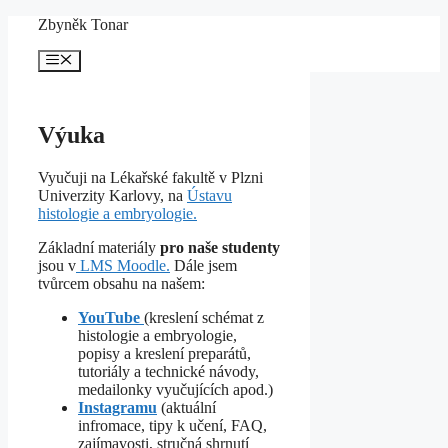
Přeskočit
Zbyněk Tonar
na
obsah
Menu
Výuka
Vyučuji na Lékařské fakultě v Plzni
Univerzity Karlovy, na
Ústavu
histologie a embryologie.
Základní materiály
pro naše studenty
jsou v
LMS Moodle.
Dále jsem
tvůrcem obsahu na našem:
YouTube
(kreslení schémat z
histologie a embryologie,
popisy a kreslení preparátů,
tutoriály a technické návody,
medailonky vyučujících apod.)
Instagramu
(aktuální
infromace, tipy k učení, FAQ,
zajímavosti, stručná shrnutí